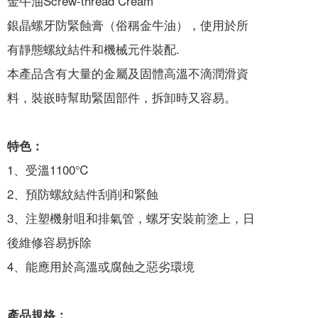
金牛油Screw-thread Cream
銀晶螺牙防緊蝕膏（俗稱金牛油），使用於所
有靜態螺紋結件和機械元件裝配.
本產品含有大量的金屬及固體高溫不滴潤滑資
料，裝嵌時幫助緊固部件，拆卸時又容易。
特色：
1、受溫1100℃
2、預防螺紋結件刮削和緊蝕
3、注塑機射咀和排氣管，螺牙安裝前塗上，日
後維修容易拆除
4、能應用於高溫或腐蝕之惡劣環境
產品規格：