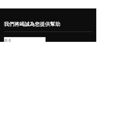
我們將竭誠為您提供幫助
我承认并理解本隐私声明内容，并同意按照本
隐私声明
处理我的个人信息。
我同意根据本
隐私声明
处理我的敏感个人信息。