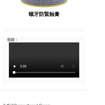
螺牙防緊蝕膏
視頻：